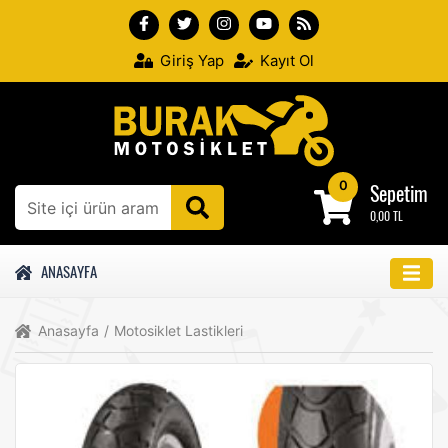
Giriş Yap
Kayıt Ol
0
Sepetim
0,00 TL
ANASAYFA
Anasayfa
/
Motosiklet Lastikleri