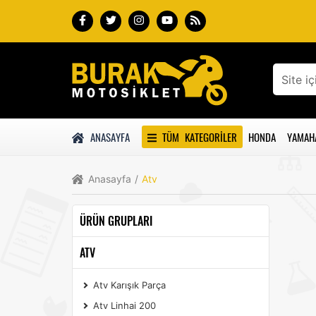
ANASAYFA
TÜM KATEGORILER
HONDA
YAMAH
Anasayfa
/
Atv
ÜRÜN GRUPLARI
ATV
Atv Karışık Parça
Atv Linhai 200