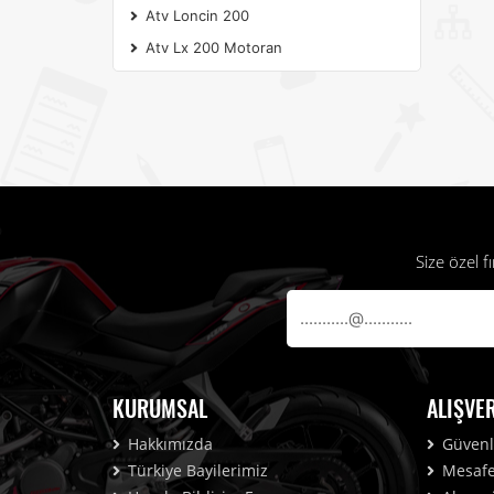
Atv Loncin 200
Atv Lx 200 Motoran
Size özel 
KURUMSAL
ALIŞVE
Hakkımızda
Güvenli
Türkiye Bayilerimiz
Mesafel