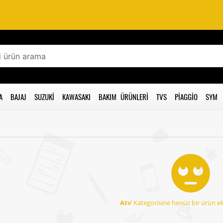
A
BAJAJ
SUZUKI
KAWASAKI
BAKIM ÜRÜNLERI
TVS
PIAGGIO
SYM
Atv
’ Kategorisine henüz bir ürün e