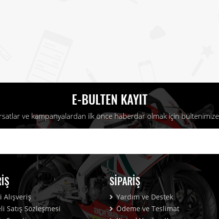
E-BULTEN KAYIT
fırsatlar ve kampanyalardan ilk önce haberdar olmak için bültenimize 
RIŞ
SIPARIŞ
 Alışveriş
Yardım ve Destek
i Satış Sözleşmesi
Ödeme ve Teslimat