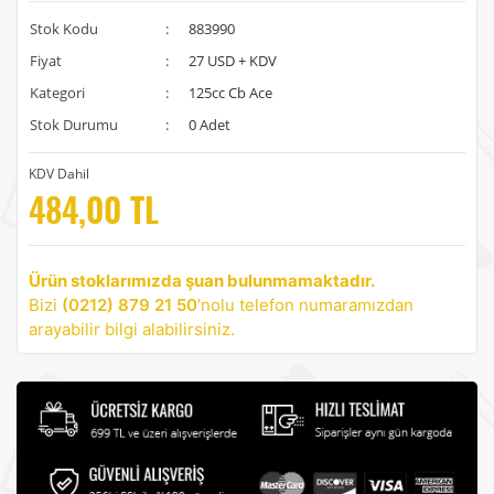
Stok Kodu
:
883990
Fiyat
:
27 USD + KDV
Kategori
:
125cc Cb Ace
Stok Durumu
:
0 Adet
KDV Dahil
484,00 TL
Ürün stoklarımızda şuan bulunmamaktadır.
Bizi
(0212) 879 21 50
’nolu telefon numaramızdan
arayabilir bilgi alabilirsiniz.