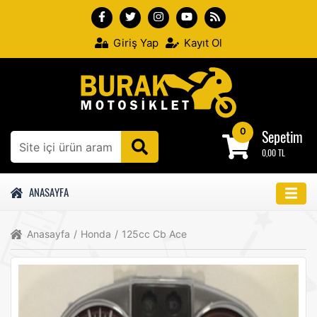
Giriş Yap
Kayıt Ol
0
Sepetim
0,00 TL
ANASAYFA
Anasayfa
/
Honda
/
125cc Cb Ace