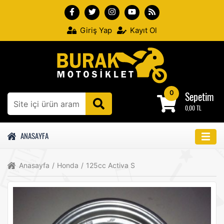
Giriş Yap
Kayıt Ol
0
Sepetim
0,00 TL
ANASAYFA
Anasayfa
/
Honda
/
125cc Activa S