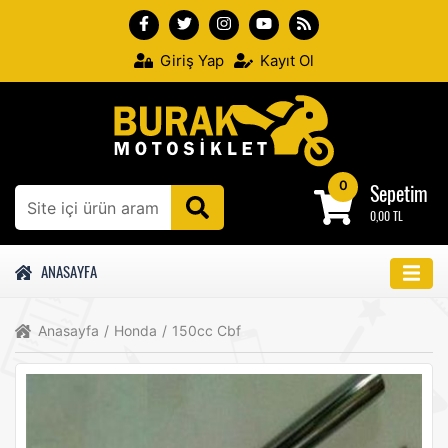
Giriş Yap
Kayıt Ol
0
Sepetim
0,00 TL
ANASAYFA
Anasayfa
/
Honda
/
150cc Cbf