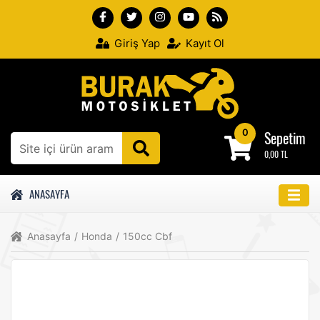
Giriş Yap
Kayıt Ol
0
Sepetim
0,00 TL
ANASAYFA
Anasayfa
/
Honda
/
150cc Cbf