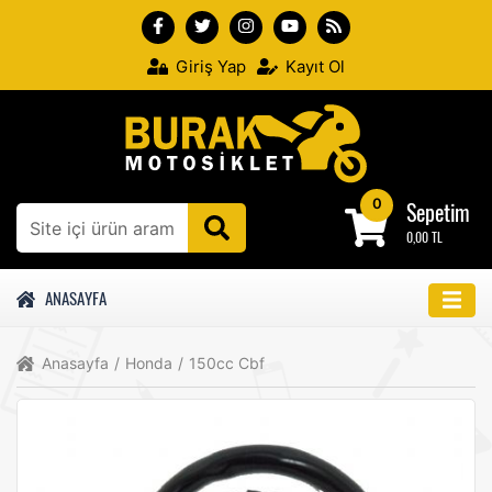
Giriş Yap
Kayıt Ol
0
Sepetim
0,00 TL
ANASAYFA
Anasayfa
/
Honda
/
150cc Cbf