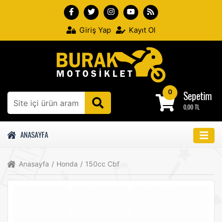
Giriş Yap
Kayıt Ol
0
Sepetim
0,00 TL
ANASAYFA
Anasayfa
/
Honda
/
150cc Cbf