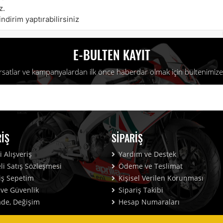
z.
ndirim yaptırabilirsiniz
E-BULTEN KAYIT
fırsatlar ve kampanyalardan ilk önce haberdar olmak için bültenimize 
RIŞ
SIPARIŞ
 Alışveriş
Yardım ve Destek
i Satış Sözleşmesi
Ödeme ve Teslimat
iş Sepetim
Kişisel Verilen Korunması
k ve Güvenlik
Sipariş Takibi
İade, Değişim
Hesap Numaraları