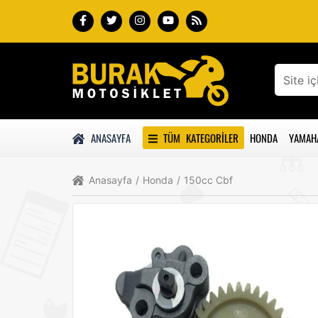
ANASAYFA
TÜM KATEGORILER
HONDA
YAMAH
Anasayfa
/
Honda
/
150cc Cbf