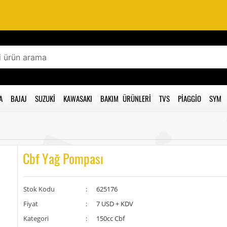
A
BAJAJ
SUZUKI
KAWASAKI
BAKIM ÜRÜNLERI
TVS
PIAGGIO
SYM
Cbf Yağ Pompası
Stok Kodu
:
625176
Fiyat
:
7 USD + KDV
Kategori
:
150cc Cbf