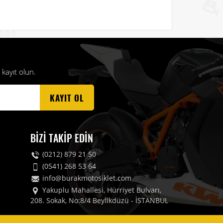
kayıt olun.
KAYIT OL
BIZI TAKIP EDIN
(0212) 879 21 50
(0541) 268 53 64
info@burakmotosiklet.com
Yakuplu Mahallesi, Hürriyet Bulvarı,
208. Sokak, No:8/4 Beylikdüzü - İSTANBUL