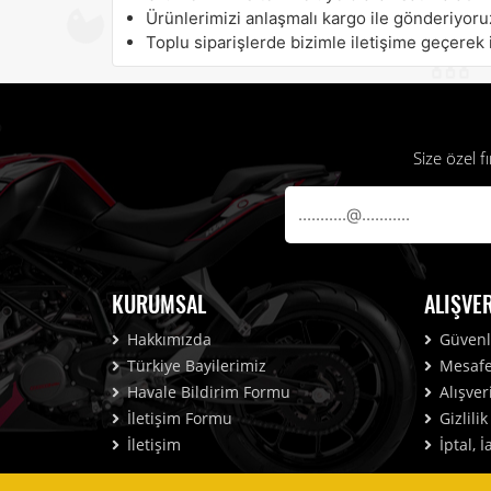
Ürünlerimizi anlaşmalı kargo ile gönderiyoru
Toplu siparişlerde bizimle iletişime geçerek i
Size özel 
KURUMSAL
ALIŞVE
Hakkımızda
Güvenli
Türkiye Bayilerimiz
Mesafel
Havale Bildirim Formu
Alışver
İletişim Formu
Gizlili
İletişim
İptal, 