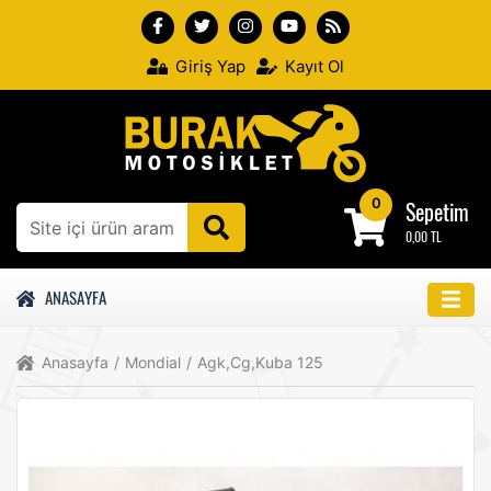
Giriş Yap
Kayıt Ol
0
Sepetim
0,00 TL
ANASAYFA
Anasayfa
/
Mondial
/
Agk,Cg,Kuba 125