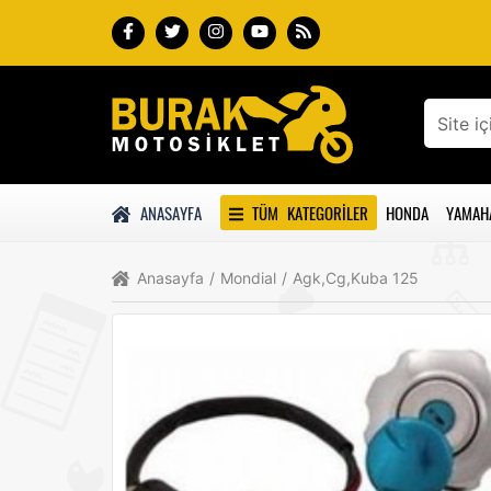
ANASAYFA
TÜM KATEGORILER
HONDA
YAMAH
Anasayfa
/
Mondial
/
Agk,Cg,Kuba 125