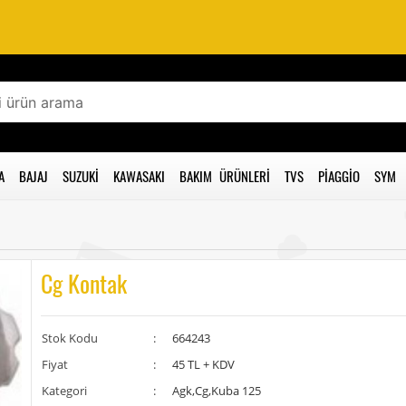
A
BAJAJ
SUZUKI
KAWASAKI
BAKIM ÜRÜNLERI
TVS
PIAGGIO
SYM
Cg Kontak
Stok Kodu
:
664243
Fiyat
:
45 TL + KDV
Kategori
:
Agk,Cg,Kuba 125