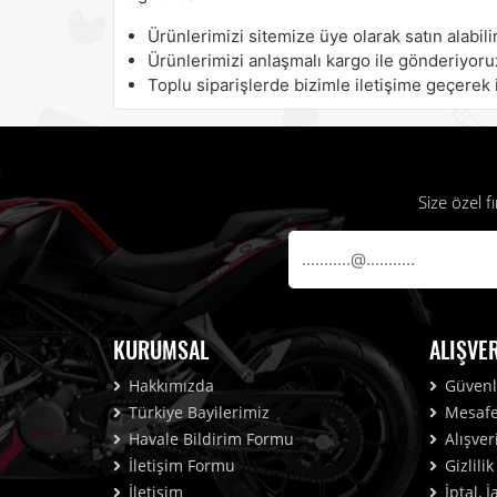
Ürünlerimizi sitemize üye olarak satın alabilir
Ürünlerimizi anlaşmalı kargo ile gönderiyoru
Toplu siparişlerde bizimle iletişime geçerek i
Size özel 
KURUMSAL
ALIŞVE
Hakkımızda
Güvenli
Türkiye Bayilerimiz
Mesafel
Havale Bildirim Formu
Alışver
İletişim Formu
Gizlili
İletişim
İptal, 