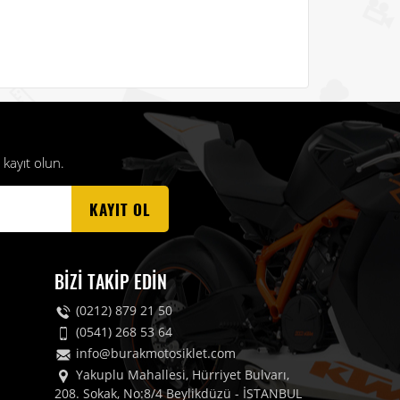
kayıt olun.
KAYIT OL
BIZI TAKIP EDIN
(0212) 879 21 50
(0541) 268 53 64
info@burakmotosiklet.com
Yakuplu Mahallesi, Hürriyet Bulvarı,
208. Sokak, No:8/4 Beylikdüzü - İSTANBUL