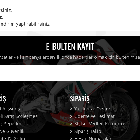
siniz.
z.
ndirim yaptırabilirsiniz
E-BULTEN KAYIT
fırsatlar ve kampanyalardan ilk önce haberdar olmak için bültenimize 
RIŞ
SIPARIŞ
 Alışveriş
Yardım ve Destek
i Satış Sözleşmesi
Ödeme ve Teslimat
iş Sepetim
Kişisel Verilen Korunması
k ve Güvenlik
Sipariş Takibi
İade, Değişim
Hesap Numaraları