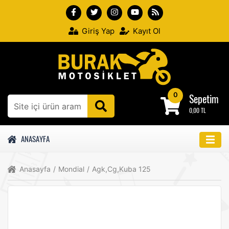
Giriş Yap
Kayıt Ol
0
Sepetim
0,00 TL
ANASAYFA
Anasayfa
/
Mondial
/
Agk,Cg,Kuba 125