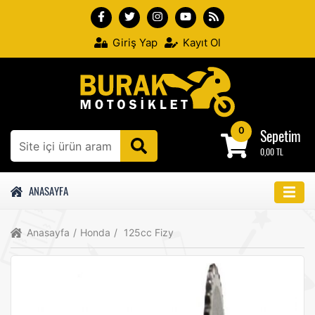
Giriş Yap
Kayıt Ol
0
Sepetim
0,00 TL
ANASAYFA
Anasayfa
/
Honda
/
125cc Fizy