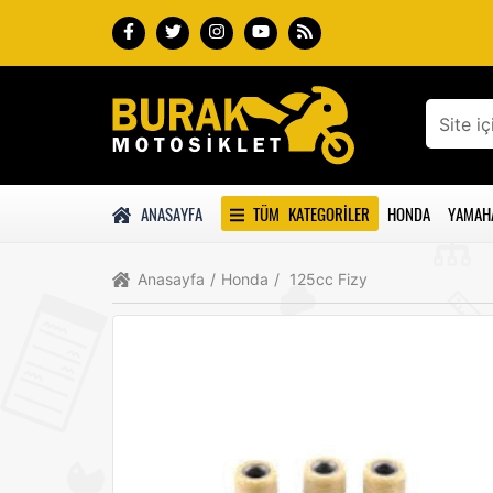
ANASAYFA
TÜM KATEGORILER
HONDA
YAMAH
Anasayfa
/
Honda
/
125cc Fizy