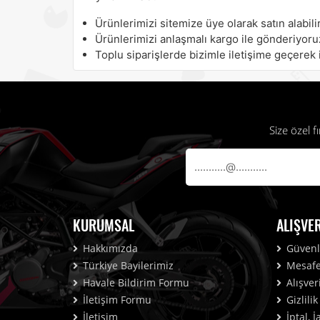
Ürünlerimizi sitemize üye olarak satın alabilir
Ürünlerimizi anlaşmalı kargo ile gönderiyoru
Toplu siparişlerde bizimle iletişime geçerek i
Size özel 
KURUMSAL
ALIŞVE
Hakkımızda
Güvenli
Türkiye Bayilerimiz
Mesafel
Havale Bildirim Formu
Alışver
İletişim Formu
Gizlili
İletişim
İptal, 