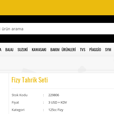
A
BAJAJ
SUZUKI
KAWASAKI
BAKIM ÜRÜNLERI
TVS
PIAGGIO
SYM
Fizy Tahrik Seti
Stok Kodu
:
229806
Fiyat
:
3 USD + KDV
Kategori
:
125cc Fizy