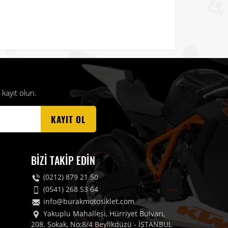
kayıt olun.
KAYIT OL
BIZI TAKIP EDIN
(0212) 879 21 50
(0541) 268 53 64
info@burakmotosiklet.com
Yakuplu Mahallesi, Hürriyet Bulvarı,
208. Sokak, No:8/4 Beylikdüzü - İSTANBUL