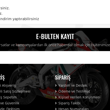
siniz.
z.
ndirim yaptırabilirsiniz
E-BULTEN KAYIT
fırsatlar ve kampanyalardan ilk önce haberdar olmak için bültenimize 
RIŞ
SIPARIŞ
 Alışveriş
Yardım ve Destek
i Satış Sözleşmesi
Ödeme ve Teslimat
iş Sepetim
Kişisel Verilen Korunması
k ve Güvenlik
Sipariş Takibi
İade, Değişim
Hesap Numaraları