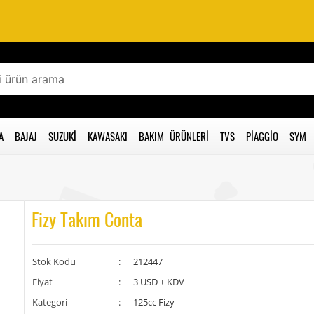
A
BAJAJ
SUZUKI
KAWASAKI
BAKIM ÜRÜNLERI
TVS
PIAGGIO
SYM
Fizy Takım Conta
Stok Kodu
:
212447
Fiyat
:
3 USD + KDV
Kategori
:
125cc Fizy