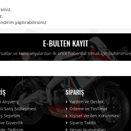
siniz.
z.
ndirim yaptırabilirsiniz
E-BULTEN KAYIT
fırsatlar ve kampanyalardan ilk önce haberdar olmak için bültenimize 
RIŞ
SIPARIŞ
 Alışveriş
Yardım ve Destek
i Satış Sözleşmesi
Ödeme ve Teslimat
iş Sepetim
Kişisel Verilen Korunması
k ve Güvenlik
Sipariş Takibi
İade, Değişim
Hesap Numaraları