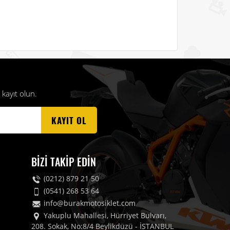
kayıt olun.
KAYIT OL
BIZI TAKIP EDIN
(0212) 879 21 50
(0541) 268 53 64
info@burakmotosiklet.com
Yakuplu Mahallesi, Hürriyet Bulvarı,
208. Sokak, No:8/4 Beylikdüzü - İSTANBUL