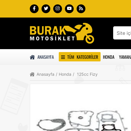
ANASAYFA
TÜM KATEGORILER
HONDA
YAMAH
Anasayfa
/
Honda
/
125cc Fizy