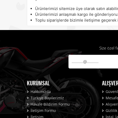
Ürünlerimizi sitemize üye olarak satın alabilir
Ürünlerimizi anlaşmalı kargo ile gönderiyoru
Toplu siparişlerde bizimle iletişime geçerek i
Size özel 
KURUMSAL
ALIŞVE
Hakkımızda
Güvenli
Türkiye Bayilerimiz
Mesafel
Havale Bildirim Formu
Alışver
İletişim Formu
Gizlili
İletişim
İptal, 