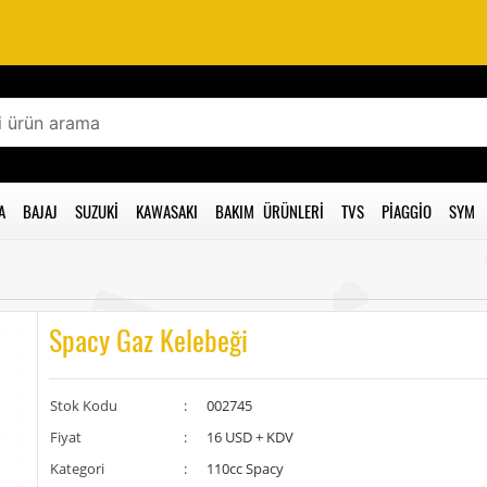
A
BAJAJ
SUZUKI
KAWASAKI
BAKIM ÜRÜNLERI
TVS
PIAGGIO
SYM
Spacy Gaz Kelebeği
Stok Kodu
:
002745
Fiyat
:
16 USD + KDV
Kategori
:
110cc Spacy