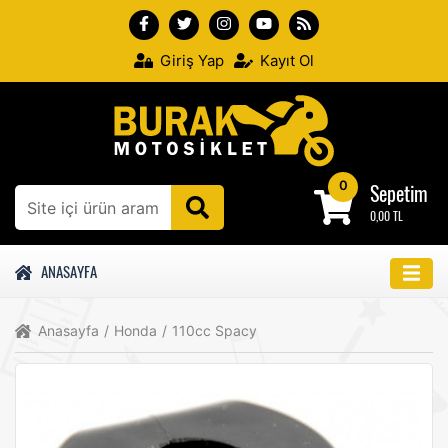
Giriş Yap
Kayıt Ol
0
Sepetim
0,00 TL
ANASAYFA
Anasayfa
/
Honda
/
110cc Spacy