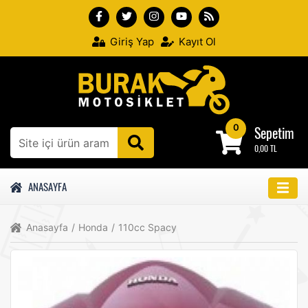
Giriş Yap
Kayıt Ol
0
Sepetim
0,00 TL
ANASAYFA
Anasayfa
/
Honda
/
110cc Spacy