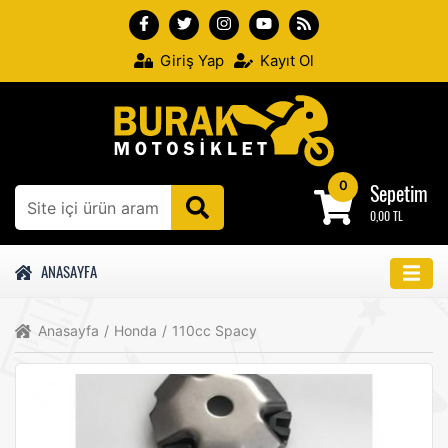
Giriş Yap
Kayıt Ol
0
Sepetim
0,00 TL
ANASAYFA
Anasayfa
/
Honda
/
110cc Spacy