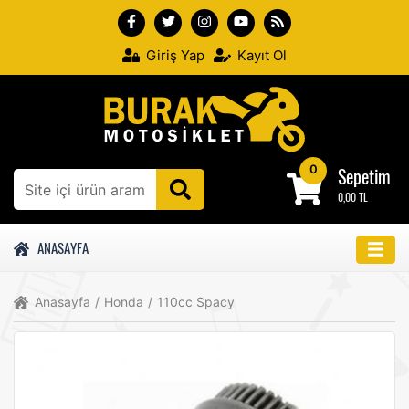
Giriş Yap
Kayıt Ol
0
Sepetim
0,00 TL
ANASAYFA
Anasayfa
/
Honda
/
110cc Spacy