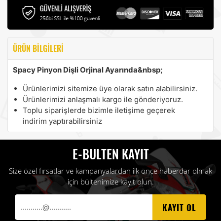
ÜRÜN BILGILERI
Spacy Pinyon Dişli Orjinal Ayarında&nbsp;
Ürünlerimizi sitemize üye olarak satın alabilirsiniz.
Ürünlerimizi anlaşmalı kargo ile gönderiyoruz.
Toplu siparişlerde bizimle iletişime geçerek
indirim yaptırabilirsiniz
E-BULTEN KAYIT
Size özel fırsatlar ve kampanyalardan ilk önce haberdar olmak
için bültenimize kayıt olun.
KAYIT OL